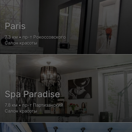
Paris
7.3 км • пр-т Рокоссовского
Салон красоты
Spa Paradise
7.8 км • пр-т Партизанский
Салон красоты