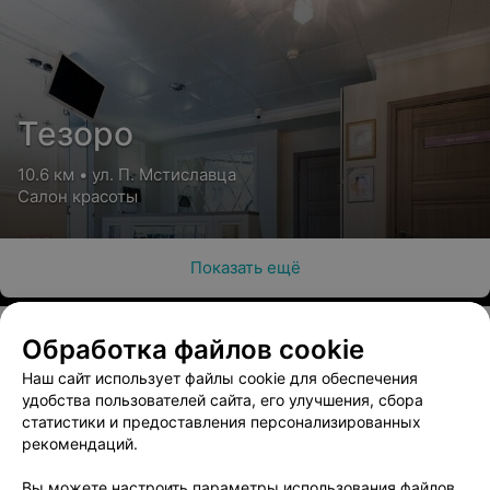
Тезоро
10.6 км • ул. П. Мстиславца
Салон красоты
Показать ещё
Обработка файлов cookie
Наш сайт использует файлы cookie для обеспечения
О проекте
Новости проекта
Размещение рекламы
удобства пользователей сайта, его улучшения, сбора
Медицинский маркетинг
Публичный договор
статистики и предоставления персонализированных
рекомендаций.
Пользовательское соглашение
Способы оплаты
Вакансии
Партнеры
Вы можете настроить параметры использования файлов