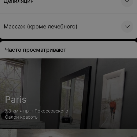
Депиляция
Стрижка для пенсионеров СЕССОН,
АСИММЕТРИЯ, ЕЖИК, ПЛОЩАДКА с ПКП
Массаж (кроме лечебного)
Цена по запросу
Часто просматривают
Стрижка челки с ПКП
Цена по запросу
Стрижка триммером или шейвером
Цена по запросу
Paris
7.3 км • пр-т Рокоссовского
Салон красоты